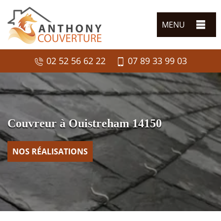
MENU
02 52 56 62 22
07 89 33 99 03
Couvreur à Ouistreham 14150
NOS RÉALISATIONS